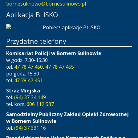
bornesulinowo@bornesulinowo.pl
Aplikacja BLISKO
Przydatne telefony
Komisariat Policji w Bornem Sulinowie
w godz. 7:30-15:30
tel.
47 78 47 450
,
47 78 47 455
po godz. 15:30
tel.
47 78 47 451
Straż Miejska
tel.
(94) 37 34 149
tel. kom.
606 112 587
Samodzielny Publiczny Zakład Opieki Zdrowotnej
w Bornem Sulinowie
tel.
(94) 37 331 16
Przedsiębiorstwo Usług Komunalnych Spółka z o.