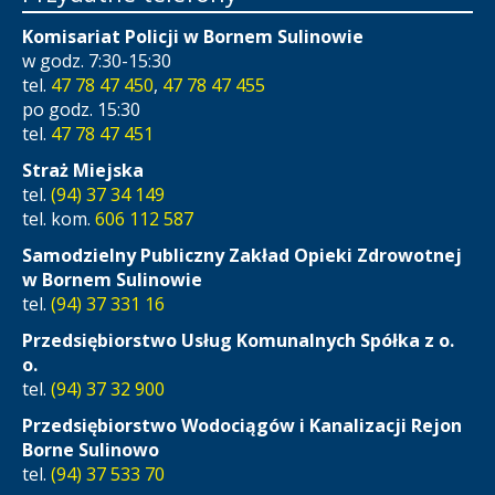
Komisariat Policji w Bornem Sulinowie
w godz. 7:30-15:30
tel.
47 78 47 450
,
47 78 47 455
po godz. 15:30
tel.
47 78 47 451
Straż Miejska
tel.
(94) 37 34 149
tel. kom.
606 112 587
Samodzielny Publiczny Zakład Opieki Zdrowotnej
w Bornem Sulinowie
tel.
(94) 37 331 16
Przedsiębiorstwo Usług Komunalnych Spółka z o.
o.
tel.
(94) 37 32 900
Przedsiębiorstwo Wodociągów i Kanalizacji Rejon
Borne Sulinowo
tel.
(94) 37 533 70