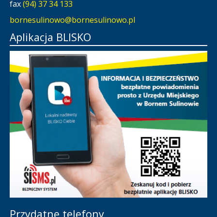
fax
(94) 37 34 133
bornesulinowo@bornesulinowo.pl
Aplikacja BLISKO
Przydatne telefony