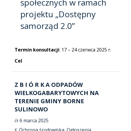
społecznych w ramach
projektu „Dostępny
samorząd 2.0”
Termin konsultacji
: 17 – 24 czerwca 2025 r.
Cel
Z B I Ó R K A ODPADÓW
WIELKOGABARYTOWYCH NA
TERENIE GMINY BORNE
SULINOWO
6 marca 2025
Ochrona środowiska
,
Ogłoszenia