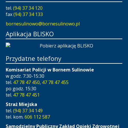
tel.
(94) 37 34 120
fax
(94) 37 34 133
bornesulinowo@bornesulinowo.pl
Aplikacja BLISKO
Przydatne telefony
Komisariat Policji w Bornem Sulinowie
w godz. 7:30-15:30
tel.
47 78 47 450
,
47 78 47 455
po godz. 15:30
tel.
47 78 47 451
Straż Miejska
tel.
(94) 37 34 149
tel. kom.
606 112 587
Samodzielny Publiczny Zakład Opieki Zdrowotnej