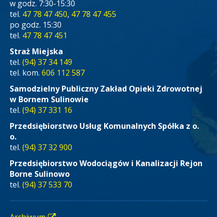
w godz. 7:30-15:30
tel.
47 78 47 450
,
47 78 47 455
po godz. 15:30
tel.
47 78 47 451
Straż Miejska
tel.
(94) 37 34 149
tel. kom.
606 112 587
Samodzielny Publiczny Zakład Opieki Zdrowotnej
w Bornem Sulinowie
tel.
(94) 37 331 16
Przedsiębiorstwo Usług Komunalnych Spółka z o.
o.
tel.
(94) 37 32 900
Przedsiębiorstwo Wodociągów i Kanalizacji Rejon
Borne Sulinowo
tel.
(94) 37 533 70
Archiwum