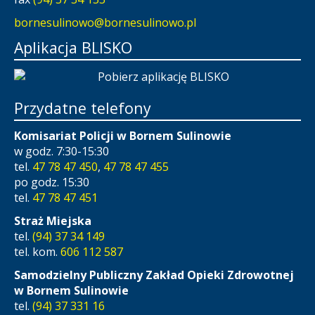
bornesulinowo@bornesulinowo.pl
Aplikacja BLISKO
Przydatne telefony
Komisariat Policji w Bornem Sulinowie
w godz. 7:30-15:30
tel.
47 78 47 450
,
47 78 47 455
po godz. 15:30
tel.
47 78 47 451
Straż Miejska
tel.
(94) 37 34 149
tel. kom.
606 112 587
Samodzielny Publiczny Zakład Opieki Zdrowotnej
w Bornem Sulinowie
tel.
(94) 37 331 16