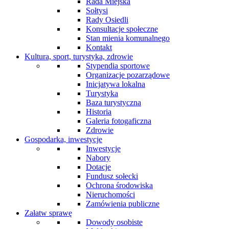
Rada Miejska
Sołtysi
Rady Osiedli
Konsultacje społeczne
Stan mienia komunalnego
Kontakt
Kultura, sport, turystyka, zdrowie
Stypendia sportowe
Organizacje pozarządowe
Inicjatywa lokalna
Turystyka
Baza turystyczna
Historia
Galeria fotogaficzna
Zdrowie
Gospodarka, inwestycje
Inwestycje
Nabory
Dotacje
Fundusz sołecki
Ochrona środowiska
Nieruchomości
Zamówienia publiczne
Załatw sprawę
Dowody osobiste