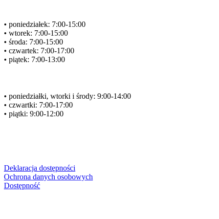
Godziny otwarcia
• poniedziałek: 7:00-15:00
• wtorek: 7:00-15:00
• środa: 7:00-15:00
• czwartek: 7:00-17:00
• piątek: 7:00-13:00
Przyjmowanie interesantów
• poniedziałki, wtorki i środy: 9:00-14:00
• czwartki: 7:00-17:00
• piątki: 9:00-12:00
Dodatkowe informacje
Deklaracja dostępności
Ochrona danych osobowych
Dostępność
Adres