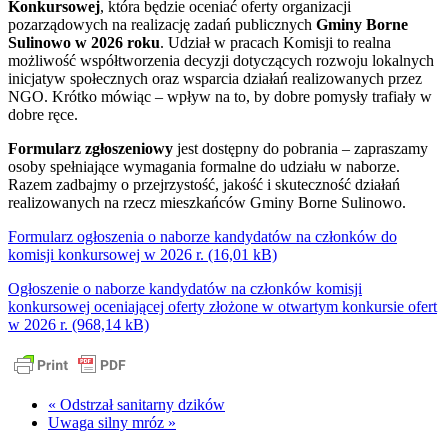
Konkursowej
, która będzie oceniać oferty organizacji
pozarządowych na realizację zadań publicznych
Gminy Borne
Sulinowo w 2026 roku
. Udział w pracach Komisji to realna
możliwość współtworzenia decyzji dotyczących rozwoju lokalnych
inicjatyw społecznych oraz wsparcia działań realizowanych przez
NGO. Krótko mówiąc – wpływ na to, by dobre pomysły trafiały w
dobre ręce.
Formularz zgłoszeniowy
jest dostępny do pobrania – zapraszamy
osoby spełniające wymagania formalne do udziału w naborze.
Razem zadbajmy o przejrzystość, jakość i skuteczność działań
realizowanych na rzecz mieszkańców Gminy Borne Sulinowo.
Formularz ogłoszenia o naborze kandydatów na członków do
komisji konkursowej w 2026 r.
Ogłoszenie o naborze kandydatów na członków komisji
konkursowej oceniającej oferty złożone w otwartym konkursie ofert
w 2026 r.
« Odstrzał sanitarny dzików
Uwaga silny mróz »