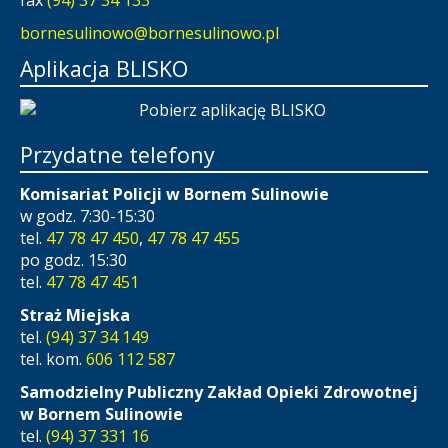
fax
(94) 37 34 133
bornesulinowo@bornesulinowo.pl
Aplikacja BLISKO
Przydatne telefony
Komisariat Policji w Bornem Sulinowie
w godz. 7:30-15:30
tel.
47 78 47 450
,
47 78 47 455
po godz. 15:30
tel.
47 78 47 451
Straż Miejska
tel.
(94) 37 34 149
tel. kom.
606 112 587
Samodzielny Publiczny Zakład Opieki Zdrowotnej
w Bornem Sulinowie
tel.
(94) 37 331 16