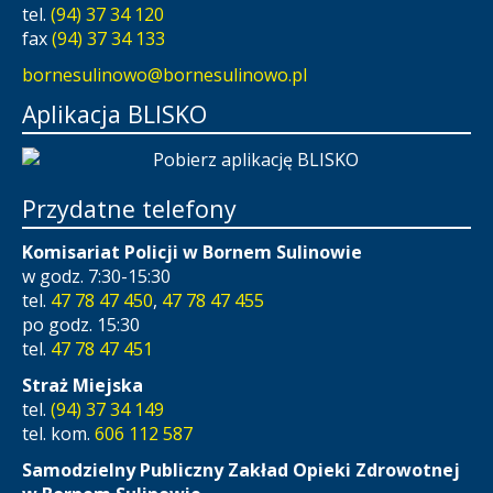
tel.
(94) 37 34 120
fax
(94) 37 34 133
bornesulinowo@bornesulinowo.pl
Aplikacja BLISKO
Przydatne telefony
Komisariat Policji w Bornem Sulinowie
w godz. 7:30-15:30
tel.
47 78 47 450
,
47 78 47 455
po godz. 15:30
tel.
47 78 47 451
Straż Miejska
tel.
(94) 37 34 149
tel. kom.
606 112 587
Samodzielny Publiczny Zakład Opieki Zdrowotnej