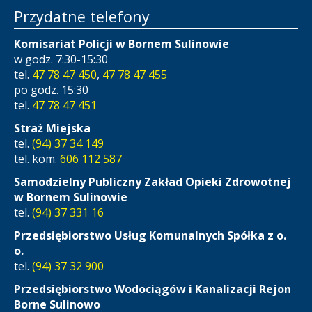
Przydatne telefony
Komisariat Policji w Bornem Sulinowie
w godz. 7:30-15:30
tel.
47 78 47 450
,
47 78 47 455
po godz. 15:30
tel.
47 78 47 451
Straż Miejska
tel.
(94) 37 34 149
tel. kom.
606 112 587
Samodzielny Publiczny Zakład Opieki Zdrowotnej
w Bornem Sulinowie
tel.
(94) 37 331 16
Przedsiębiorstwo Usług Komunalnych Spółka z o.
o.
tel.
(94) 37 32 900
Przedsiębiorstwo Wodociągów i Kanalizacji Rejon
Borne Sulinowo