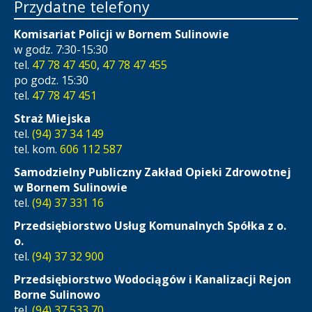
Przydatne telefony
Komisariat Policji w Bornem Sulinowie
w godz. 7:30-15:30
tel.
47 78 47 450
,
47 78 47 455
po godz. 15:30
tel.
47 78 47 451
Straż Miejska
tel.
(94) 37 34 149
tel. kom.
606 112 587
Samodzielny Publiczny Zakład Opieki Zdrowotnej
w Bornem Sulinowie
tel.
(94) 37 331 16
Przedsiębiorstwo Usług Komunalnych Spółka z o.
o.
tel.
(94) 37 32 900
Przedsiębiorstwo Wodociągów i Kanalizacji Rejon
Borne Sulinowo
tel.
(94) 37 533 70