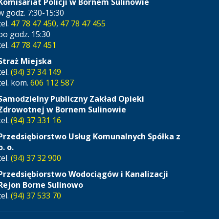
Komisariat Policji w Bornem Sulinowie
w godz. 7:30-15:30
tel.
47 78 47 450
,
47 78 47 455
po godz. 15:30
tel.
47 78 47 451
Straż Miejska
tel.
(94) 37 34 149
tel. kom.
606 112 587
Samodzielny Publiczny Zakład Opieki
Zdrowotnej w Bornem Sulinowie
tel.
(94) 37 331 16
Przedsiębiorstwo Usług Komunalnych Spółka z
o. o.
tel.
(94) 37 32 900
Przedsiębiorstwo Wodociągów i Kanalizacji
Rejon Borne Sulinowo
tel.
(94) 37 533 70