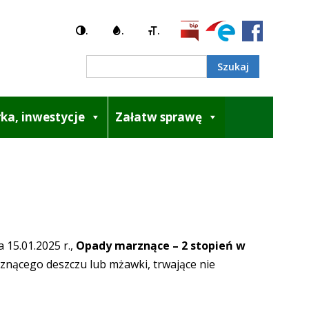
.
.
.
Search
ka, inwestycje
Załatw sprawę
 15.01.2025 r.,
Opady marznące – 2 stopień w
nącego deszczu lub mżawki, trwające nie