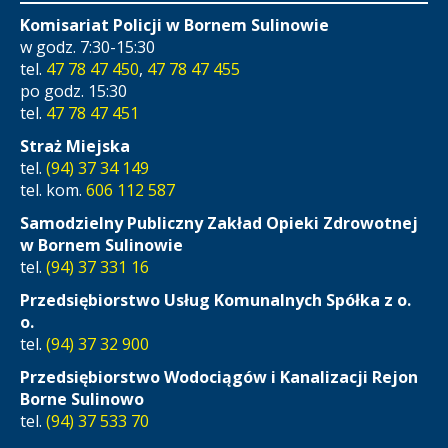
Komisariat Policji w Bornem Sulinowie
w godz. 7:30-15:30
tel.
47 78 47 450
,
47 78 47 455
po godz. 15:30
tel.
47 78 47 451
Straż Miejska
tel.
(94) 37 34 149
tel. kom.
606 112 587
Samodzielny Publiczny Zakład Opieki Zdrowotnej
w Bornem Sulinowie
tel.
(94) 37 331 16
Przedsiębiorstwo Usług Komunalnych Spółka z o.
o.
tel.
(94) 37 32 900
Przedsiębiorstwo Wodociągów i Kanalizacji Rejon
Borne Sulinowo
tel.
(94) 37 533 70