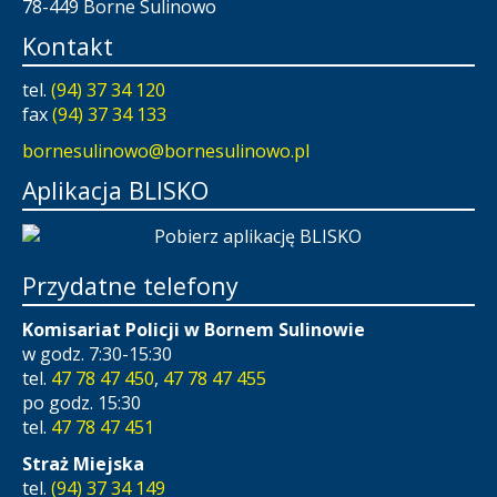
78-449 Borne Sulinowo
Kontakt
tel.
(94) 37 34 120
fax
(94) 37 34 133
bornesulinowo@bornesulinowo.pl
Aplikacja BLISKO
Przydatne telefony
Komisariat Policji w Bornem Sulinowie
w godz. 7:30-15:30
tel.
47 78 47 450
,
47 78 47 455
po godz. 15:30
tel.
47 78 47 451
Straż Miejska
tel.
(94) 37 34 149