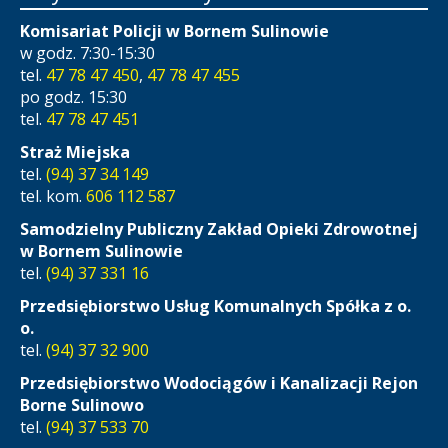
Komisariat Policji w Bornem Sulinowie
w godz. 7:30-15:30
tel.
47 78 47 450
,
47 78 47 455
po godz. 15:30
tel.
47 78 47 451
Straż Miejska
tel.
(94) 37 34 149
tel. kom.
606 112 587
Samodzielny Publiczny Zakład Opieki Zdrowotnej
w Bornem Sulinowie
tel.
(94) 37 331 16
Przedsiębiorstwo Usług Komunalnych Spółka z o.
o.
tel.
(94) 37 32 900
Przedsiębiorstwo Wodociągów i Kanalizacji Rejon
Borne Sulinowo
tel.
(94) 37 533 70