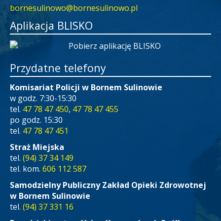
bornesulinowo@bornesulinowo.pl
Aplikacja BLISKO
Przydatne telefony
Komisariat Policji w Bornem Sulinowie
w godz. 7:30-15:30
tel.
47 78 47 450
,
47 78 47 455
po godz. 15:30
tel.
47 78 47 451
Straż Miejska
tel.
(94) 37 34 149
tel. kom.
606 112 587
Samodzielny Publiczny Zakład Opieki Zdrowotnej
w Bornem Sulinowie
tel.
(94) 37 331 16