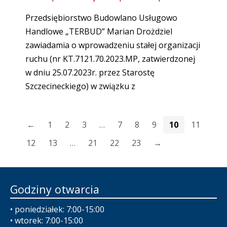
Przedsiębiorstwo Budowlano Usługowo
Handlowe „TERBUD” Marian Drożdziel
zawiadamia o wprowadzeniu stałej organizacji
ruchu (nr KT.7121.70.2023.MP, zatwierdzonej
w dniu 25.07.2023r. przez Starostę
Szczecineckiego) w związku z
←
1
2
3
…
7
8
9
10
11
12
13
…
21
22
23
→
Godziny otwarcia
• poniedziałek: 7:00-15:00
• wtorek: 7:00-15:00