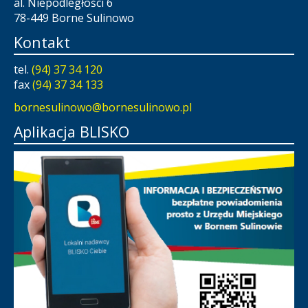
al. Niepodległości 6
78-449 Borne Sulinowo
Kontakt
tel.
(94) 37 34 120
fax
(94) 37 34 133
bornesulinowo@bornesulinowo.pl
Aplikacja BLISKO