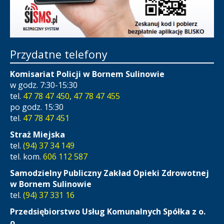
Przydatne telefony
Komisariat Policji w Bornem Sulinowie
w godz. 7:30-15:30
tel.
47 78 47 450
,
47 78 47 455
po godz. 15:30
tel.
47 78 47 451
Straż Miejska
tel.
(94) 37 34 149
tel. kom.
606 112 587
Samodzielny Publiczny Zakład Opieki Zdrowotnej
w Bornem Sulinowie
tel.
(94) 37 331 16
Przedsiębiorstwo Usług Komunalnych Spółka z o.
o.