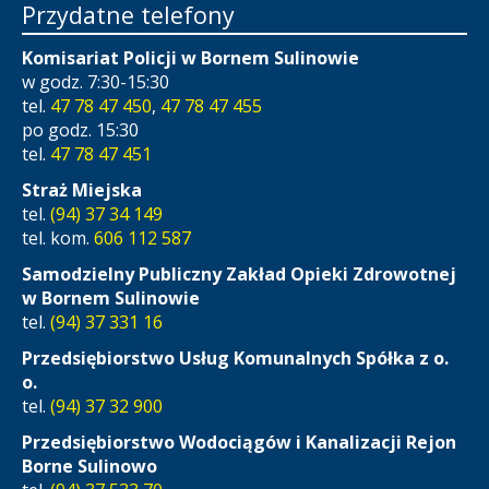
Przydatne telefony
Komisariat Policji w Bornem Sulinowie
w godz. 7:30-15:30
tel.
47 78 47 450
,
47 78 47 455
po godz. 15:30
tel.
47 78 47 451
Straż Miejska
tel.
(94) 37 34 149
tel. kom.
606 112 587
Samodzielny Publiczny Zakład Opieki Zdrowotnej
w Bornem Sulinowie
tel.
(94) 37 331 16
Przedsiębiorstwo Usług Komunalnych Spółka z o.
o.
tel.
(94) 37 32 900
Przedsiębiorstwo Wodociągów i Kanalizacji Rejon
Borne Sulinowo