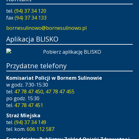
tel.
(94) 37 34 120
fax
(94) 37 34 133
bornesulinowo@bornesulinowo.pl
Aplikacja BLISKO
Przydatne telefony
Komisariat Policji w Bornem Sulinowie
w godz. 7:30-15:30
tel.
47 78 47 450
,
47 78 47 455
po godz. 15:30
tel.
47 78 47 451
Straż Miejska
tel.
(94) 37 34 149
tel. kom.
606 112 587