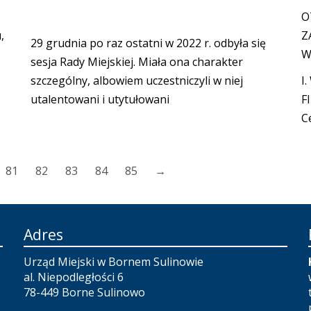
O
,
Z
29 grudnia po raz ostatni w 2022 r. odbyła się
W
sesja Rady Miejskiej. Miała ona charakter
szczególny, albowiem uczestniczyli w niej
I
utalentowani i utytułowani
F
C
81
82
83
84
85
→
Adres
Urząd Miejski w Bornem Sulinowie
al. Niepodległości 6
78-449 Borne Sulinowo