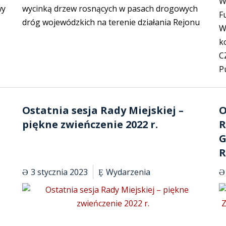
W
wy
wycinką drzew rosnących w pasach drogowych
F
dróg wojewódzkich na terenie działania Rejonu
W
k
C
P
Ostatnia sesja Rady Miejskiej –
O
piękne zwieńczenie 2022 r.
R
G
R
3 stycznia 2023
Wydarzenia