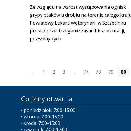
Ze względu na wzrost występowania ognisk
grypy ptaków u drobiu na terenie całego kraju
Powiatowy Lekarz Weterynarii w Szczecinku
prosi o przestrzeganie zasad bioasekuracji,
pozwalających
←
1
2
3
…
77
78
79
80
Godziny otwarcia
• poniedziałek: 7:00-15:00
• wtorek: 7:00-15:00
• środa: 7:00-15:00
• czwartek: 7:00-17:00