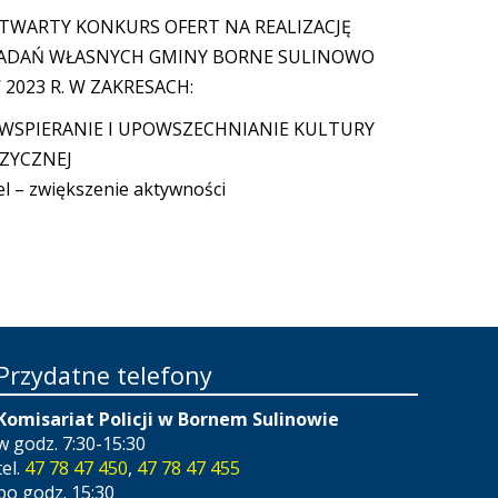
TWARTY KONKURS OFERT NA REALIZACJĘ
ADAŃ WŁASNYCH GMINY BORNE SULINOWO
 2023 R. W ZAKRESACH:
. WSPIERANIE I UPOWSZECHNIANIE KULTURY
IZYCZNEJ
el – zwiększenie aktywności
Przydatne telefony
Komisariat Policji w Bornem Sulinowie
w godz. 7:30-15:30
tel.
47 78 47 450
,
47 78 47 455
po godz. 15:30