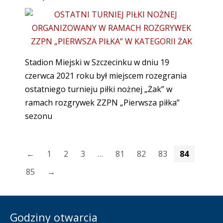
Stadion Miejski w Szczecinku w dniu 19
czerwca 2021 roku był miejscem rozegrania
ostatniego turnieju piłki nożnej „Żak” w
ramach rozgrywek ZZPN „Pierwsza piłka”
sezonu
←
1
2
3
…
81
82
83
84
85
→
Godziny otwarcia