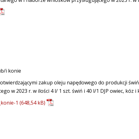
tanego w I naborze wniosków przysługującego w 2023 r. w iloś
ub/i konie
potwierdzającymi zakup oleju napędowego do produkcji świń, 
go w 2023 r. w ilości 4 l/ 1 szt. świń i 40 l/1 DJP owiec, kóz i 
konie-1