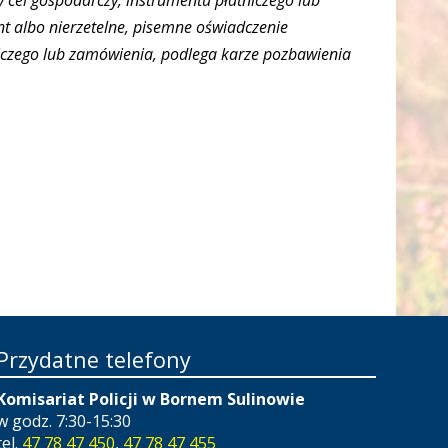
 cel gospodarczy, instrumentu płatniczego lub
t albo nierzetelne, pisemne oświadczenie
niczego lub zamówienia, podlega karze pozbawienia
Przydatne telefony
Komisariat Policji w Bornem Sulinowie
w godz. 7:30-15:30
tel.
47 78 47 450
,
47 78 47 455