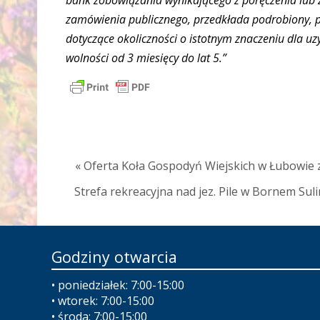
bank zobowiązania wynikającego z poręczenia lub z
zamówienia publicznego, przedkłada podrobiony, p
dotyczące okoliczności o istotnym znaczeniu dla 
wolności od 3 miesięcy do lat 5.”
« Oferta Koła Gospodyń Wiejskich w Łubowie 
Strefa rekreacyjna nad jez. Pile w Bornem Sul
Godziny otwarcia
• poniedziałek: 7:00-15:00
• wtorek: 7:00-15:00
• środa: 7:00-15:00