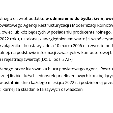
rolnego o zwrot podatku
w odniesieniu do bydła, świń, owi
iatowego Agencji Restrukturyzacji i Modernizacji Rolnictwa 
a, owiec lub kóz będących w posiadaniu producenta rolnego, 
2022 roku, ustalonej z uwzględnieniem wartości współczynni
w załączniku do ustawy z dnia 10 marca 2006 r. o zwrocie p
lnej, na podstawie informacji zawartych w komputerowej b
 i rejestracji zwierząt (Dz. U. poz. 2727).
nego przez kierownika biura powiatowego Agencji Restruktu
znej liczbie dużych jednostek przeliczeniowych koni będący
w ostatnim dniu każdego miesiąca 2022 r. i podzielonej prze
 karnej za składanie fałszywych oświadczeń.