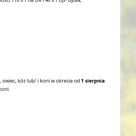
ci 110 l/1 ha UR i 40 l/1 DJP bydła,
owiec, kóz lub/ i koni w okresie od
1 sierpnia
koni.