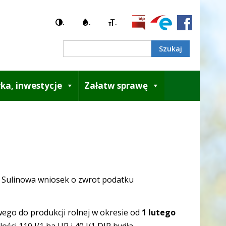
.
.
.
ka, inwestycje
Załatw sprawę
 Sulinowa wniosek o zwrot podatku
ego do produkcji rolnej w okresie od
1 lutego