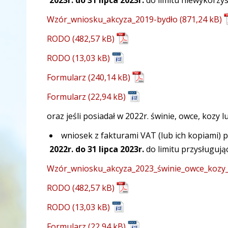
2023r. do 31 lipca 2023r.
do limitu niewykorzys
Wzór_wniosku_akcyza_2019-bydło
RODO
RODO
Formularz
Formularz
oraz jeśli posiadał w 2022r. świnie, owce, kozy l
wniosek z fakturami VAT (lub ich kopiami) 
2022r. do 31 lipca 2023r.
do limitu przysługujące
Wzór_wniosku_akcyza_2023_świnie_owce_kozy_
RODO
RODO
Formularz