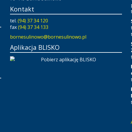
Kontakt
tel.
(94) 37 34 120
fax
(94) 37 34 133
bornesulinowo@bornesulinowo.pl
Aplikacja BLISKO