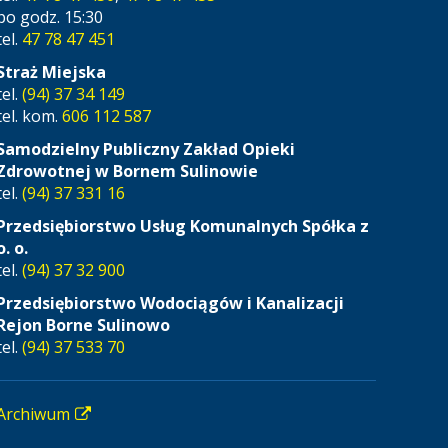
po godz. 15:30
tel.
47 78 47 451
Straż Miejska
tel.
(94) 37 34 149
tel. kom.
606 112 587
Samodzielny Publiczny Zakład Opieki
Zdrowotnej w Bornem Sulinowie
tel.
(94) 37 331 16
Przedsiębiorstwo Usług Komunalnych Spółka z
o. o.
tel.
(94) 37 32 900
Przedsiębiorstwo Wodociągów i Kanalizacji
Rejon Borne Sulinowo
tel.
(94) 37 533 70
Archiwum