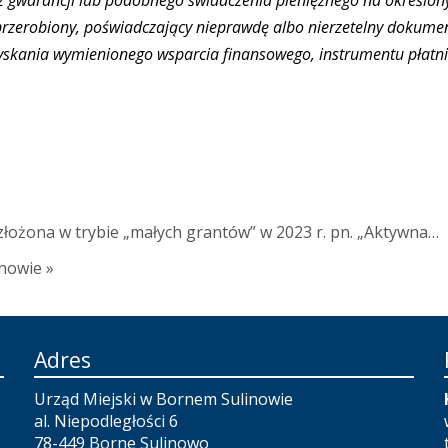
 gwarancji lub podobnego świadczenia pieniężnego na określony
rzerobiony, poświadczający nieprawdę albo nierzetelny dokumen
uzyskania wymienionego wsparcia finansowego, instrumentu płat
złożona w trybie „małych grantów” w 2023 r. pn. „Aktywna…
inowie »
Adres
Urząd Miejski w Bornem Sulinowie
al. Niepodległości 6
78-449 Borne Sulinowo