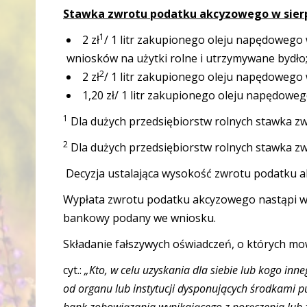
Stawka zwrotu podatku akcyzowego w sierp
1
2 zł
/ 1 litr zakupionego oleju napędowego w
wniosków na użytki rolne i utrzymywane bydło
2
2 zł
/ 1 litr zakupionego oleju napędowego w
1,20 zł/ 1 litr zakupionego oleju napędoweg
1
Dla dużych przedsiębiorstw rolnych stawka zwr
2
Dla dużych przedsiębiorstw rolnych stawka zw
Decyzja ustalająca wysokość zwrotu podatku a
Wypłata zwrotu podatku akcyzowego nastąpi w
bankowy podany we wniosku.
Składanie fałszywych oświadczeń, o których mow
cyt.:
„
Kto, w celu uzyskania dla siebie lub kogo in
od organu lub instytucji dysponujących środkami pub