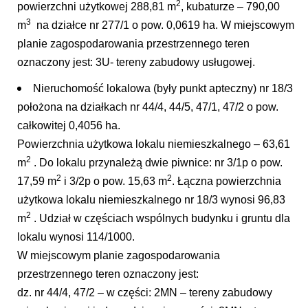
2
powierzchni użytkowej 288,81 m
, kubaturze – 790,00
3
m
na działce nr 277/1 o pow. 0,0619 ha. W miejscowym
planie zagospodarowania przestrzennego teren
oznaczony jest: 3U- tereny zabudowy usługowej.
Nieruchomość lokalowa (były punkt apteczny) nr 18/3
położona na działkach nr 44/4, 44/5, 47/1, 47/2 o pow.
całkowitej 0,4056 ha.
Powierzchnia użytkowa lokalu niemieszkalnego – 63,61
2
m
. Do lokalu przynależą dwie piwnice: nr 3/1p o pow.
2
2
17,59 m
i 3/2p o pow. 15,63 m
. Łączna powierzchnia
użytkowa lokalu niemieszkalnego nr 18/3 wynosi 96,83
2
m
. Udział w częściach wspólnych budynku i gruntu dla
lokalu wynosi 114/1000.
W miejscowym planie zagospodarowania
przestrzennego teren oznaczony jest:
dz. nr 44/4, 47/2 – w części: 2MN – tereny zabudowy