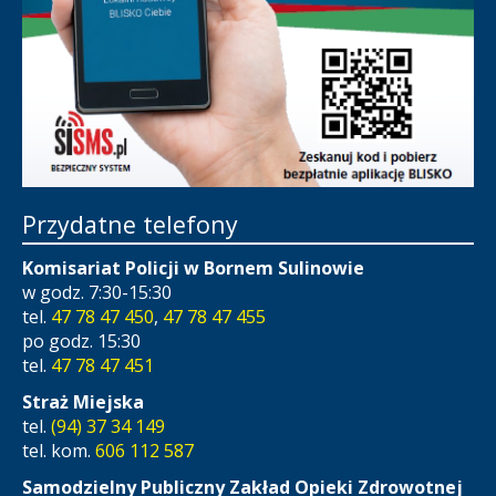
Przydatne telefony
Komisariat Policji w Bornem Sulinowie
w godz. 7:30-15:30
tel.
47 78 47 450
,
47 78 47 455
po godz. 15:30
tel.
47 78 47 451
Straż Miejska
tel.
(94) 37 34 149
tel. kom.
606 112 587
Samodzielny Publiczny Zakład Opieki Zdrowotnej